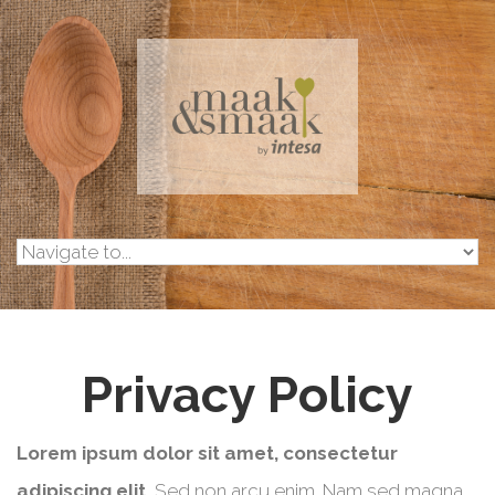
Skip to navigation
Overslaan en naar de inhoud gaan
Privacy Policy
Lorem ipsum dolor sit amet, consectetur
adipiscing elit.
Sed non arcu enim. Nam sed magna