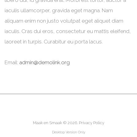
libero dui, id gravida erat. Morbi est tortor, auctor a
iaculis ullamcorper, gravida eget magna. Nam
aliquam enim non justo volutpat eget aliquet diam
iaculis. Cras dui eros, consectetur eu mattis eleifend,
laoreet in turpis. Curabitur eu porta lacus.
Email:
admin@demolink.org
Maak en Smaak
© 2026.
Privacy Policy
Desktop Version Only