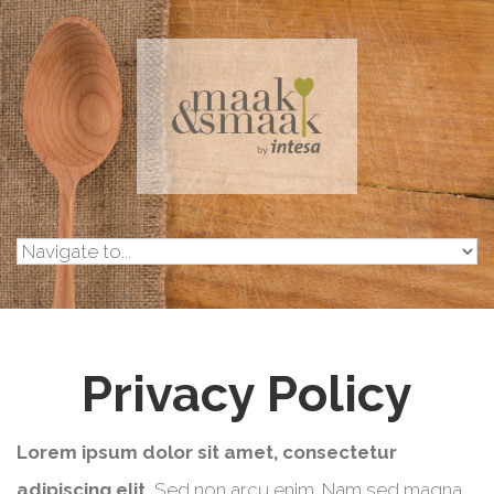
Skip to navigation
Overslaan en naar de inhoud gaan
Privacy Policy
Lorem ipsum dolor sit amet, consectetur
adipiscing elit.
Sed non arcu enim. Nam sed magna