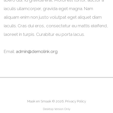
libero dui, id gravida erat. Morbi est tortor, auctor a
iaculis ullamcorper, gravida eget magna. Nam
aliquam enim non justo volutpat eget aliquet diam
iaculis. Cras dui eros, consectetur eu mattis eleifend,
laoreet in turpis. Curabitur eu porta lacus.
Email:
admin@demolink.org
Maak en Smaak
© 2026.
Privacy Policy
Desktop Version Only