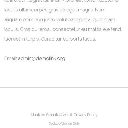
libero dui, id gravida erat. Morbi est tortor, auctor a
iaculis ullamcorper, gravida eget magna. Nam
aliquam enim non justo volutpat eget aliquet diam
iaculis. Cras dui eros, consectetur eu mattis eleifend,
laoreet in turpis. Curabitur eu porta lacus.
Email:
admin@demolink.org
Maak en Smaak
© 2026.
Privacy Policy
Desktop Version Only