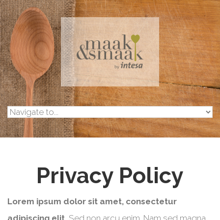
Skip to navigation
Overslaan en naar de inhoud gaan
Privacy Policy
Lorem ipsum dolor sit amet, consectetur
adipiscing elit.
Sed non arcu enim. Nam sed magna