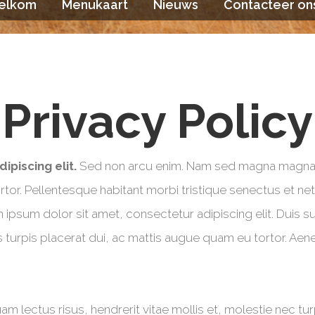
elkom
Menukaart
Nieuws
Contacteer on
Privacy Policy
piscing elit.
Sed non arcu enim. Nam sed magna magna,
ortor. Pellentesque habitant morbi tristique senectus et n
em ipsum dolor sit amet, consectetur adipiscing elit. Duis
rpis turpis placerat dui, ac mattis augue quam eu tortor. 
am lectus risus, hendrerit vitae mollis et, molestie nec tu