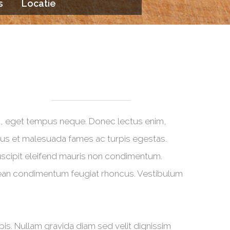
s
Locatie
 eget tempus neque. Donec lectus enim,
etus et malesuada fames ac turpis egestas.
 suscipit eleifend mauris non condimentum.
Aenean condimentum feugiat rhoncus. Vestibulum
rpis. Nullam gravida diam sed velit dignissim