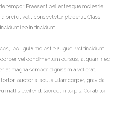
lestie tempor. Praesent pellentesque molestie
a orci ut velit consectetur placerat. Class
cidunt leo in tincidunt.
rices, leo ligula molestie augue, vel tincidunt
llamcorper vel condimentum cursus, aliquam nec
ien at magna semper dignissim a vel erat.
ortor, auctor a iaculis ullamcorper, gravida
mattis eleifend, laoreet in turpis. Curabitur