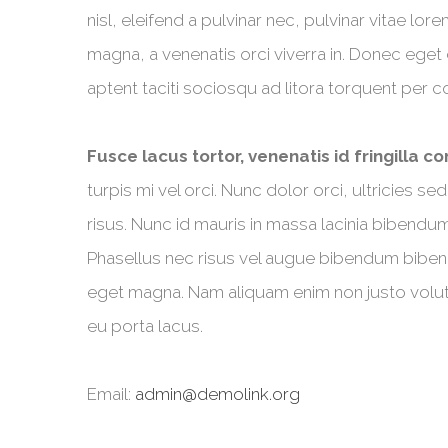
nisl, eleifend a pulvinar nec, pulvinar vitae lo
magna, a venenatis orci viverra in. Donec eget 
aptent taciti sociosqu ad litora torquent per c
Fusce lacus tortor, venenatis id fringilla co
turpis mi vel orci. Nunc dolor orci, ultricies
risus. Nunc id mauris in massa lacinia bibendum
Phasellus nec risus vel augue bibendum bibendu
eget magna. Nam aliquam enim non justo volutpat
eu porta lacus.
Email:
admin@demolink.org