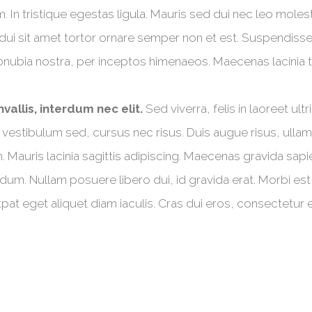
rem. In tristique egestas ligula. Mauris sed dui nec leo mo
dui sit amet tortor ornare semper non et est. Suspendisse 
onubia nostra, per inceptos himenaeos. Maecenas lacinia tin
nvallis, interdum nec elit.
Sed viverra, felis in laoreet ult
 sed vestibulum sed, cursus nec risus. Duis augue risus, u
. Mauris lacinia sagittis adipiscing. Maecenas gravida sap
m. Nullam posuere libero dui, id gravida erat. Morbi est t
 eget aliquet diam iaculis. Cras dui eros, consectetur eu 