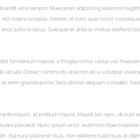
a blandit urna tempor. Maecenas adipiscing euismod sagitti
 nisl viverra sodales. Aenean at nunc quis tortor consequat
ces eros justo in lacus. Quisque et ante ac metus eleifend l
et fermentum massa, a fringilla tortor varius vel. Praes
dio iaculis. Donec commodo erat non arcu volutpat viverra. 
s at enim gravida porta. Sed ultrices aliquam convallis. Se
.
ante mauris, at pretium mauris. Mauris leo sem, dictum eget
osuere placerat. Nunc ipsum eros, euismod vitae molestie a
din, dui nunc placerat risus, non eleifend nulla risus at diam