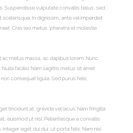
s. Suspendisse vulputate convallis tellus, sed
 scelerisque. In dignissim, ante vel imperdiet
aoreet. Cras leo metus, pharetra et molestie
ent ac metus massa, ac dapibus lorem. Nunc
Nulla facilisi. Nam sagittis metus sit amet
d non consequat ligula. Sed purus felis,
 tincidunt at, gravida vel lacus. Nam fringilla
t, euismod ut nisl. Pellentesque a convallis
. Integer eget dui dui, ut porta felis. Nam nisi